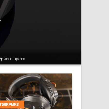
рного ореха
T50RPMK3